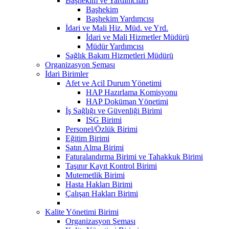
Başhekim ve Yardımcıları
Başhekim
Başhekim Yardımcısı
İdari ve Mali Hiz. Müd. ve Yrd.
İdari ve Mali Hizmetler Müdürü
Müdür Yardımcısı
Sağlık Bakım Hizmetleri Müdürü
Organizasyon Şeması
İdari Birimler
Afet ve Acil Durum Yönetimi
HAP Hazırlama Komisyonu
HAP Doküman Yönetimi
İş Sağlığı ve Güvenliği Birimi
ISG Birimi
Personel/Özlük Birimi
Eğitim Birimi
Satın Alma Birimi
Faturalandırma Birimi ve Tahakkuk Birimi
Taşınır Kayıt Kontrol Birimi
Mutemetlik Birimi
Hasta Hakları Birimi
Çalışan Hakları Birimi
Kalite Yönetimi Birimi
Organizasyon Şeması