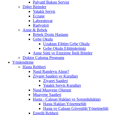
Palyatif Bakım Servisi
Diğer Birimler
Yataklı Servis
Eczane
Laboratuvar
Radyoloji
Anne & Bebek
Bebek Dostu Hastane
Gebe Okulu
Uzaktan Eğitim Gebe Okulu
Gebe Okulu Eğitimlerimiz
Anne Sütü ve Emzirme İlgili Bilgiler
Doktor Çalışma Programı
Yönlendirme
Hasta Rehberi
Nasıl Randevu Alınır?
Ziyaret Saatleri ve Kuralları
Ziyaret Saatleri
Yataklı Servis Kuralları
Nasıl Muayene Olurum
Muayene Saatleri
Hasta - Çalışan Hakları ve Sorumlulukları
Hasta Hakları Yönetmeliği
Hasta ve Çalışan Güvenliği Yönetmeliği
Engelli Rehberi