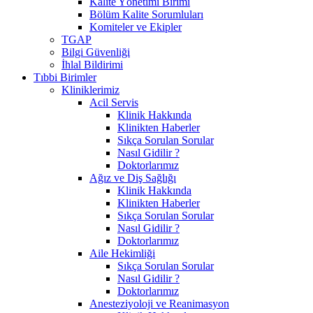
Kalite Yönetimi Birimi
Bölüm Kalite Sorumluları
Komiteler ve Ekipler
TGAP
Bilgi Güvenliği
İhlal Bildirimi
Tıbbi Birimler
Kliniklerimiz
Acil Servis
Klinik Hakkında
Klinikten Haberler
Sıkça Sorulan Sorular
Nasıl Gidilir ?
Doktorlarımız
Ağız ve Diş Sağlığı
Klinik Hakkında
Klinikten Haberler
Sıkça Sorulan Sorular
Nasıl Gidilir ?
Doktorlarımız
Aile Hekimliği
Sıkça Sorulan Sorular
Nasıl Gidilir ?
Doktorlarımız
Anesteziyoloji ve Reanimasyon