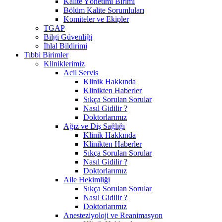
Kalite Yönetimi Birimi
Bölüm Kalite Sorumluları
Komiteler ve Ekipler
TGAP
Bilgi Güvenliği
İhlal Bildirimi
Tıbbi Birimler
Kliniklerimiz
Acil Servis
Klinik Hakkında
Klinikten Haberler
Sıkça Sorulan Sorular
Nasıl Gidilir ?
Doktorlarımız
Ağız ve Diş Sağlığı
Klinik Hakkında
Klinikten Haberler
Sıkça Sorulan Sorular
Nasıl Gidilir ?
Doktorlarımız
Aile Hekimliği
Sıkça Sorulan Sorular
Nasıl Gidilir ?
Doktorlarımız
Anesteziyoloji ve Reanimasyon