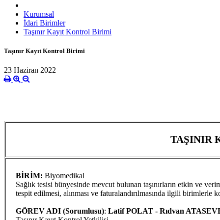
Kurumsal
İdari Birimler
Taşınır Kayıt Kontrol Birimi
Taşınır Kayıt Kontrol Birimi
23 Haziran 2022
TAŞINIR 
BİRİM:
Biyomedikal
Sağlık tesisi bünyesinde mevcut bulunan taşınırların etkin ve veri
tespit edilmesi, alınması ve faturalandırılmasında ilgili birimlerl
GÖREV ADI (Sorumlusu)
:
Latif POLAT - Rıdvan ATASE
Taşınır Kayıt Kontrol Yetkilisi