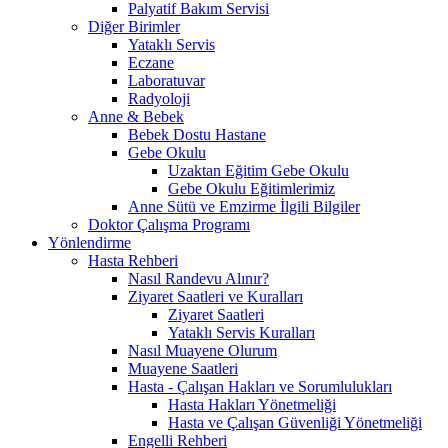
Palyatif Bakım Servisi
Diğer Birimler
Yataklı Servis
Eczane
Laboratuvar
Radyoloji
Anne & Bebek
Bebek Dostu Hastane
Gebe Okulu
Uzaktan Eğitim Gebe Okulu
Gebe Okulu Eğitimlerimiz
Anne Sütü ve Emzirme İlgili Bilgiler
Doktor Çalışma Programı
Yönlendirme
Hasta Rehberi
Nasıl Randevu Alınır?
Ziyaret Saatleri ve Kuralları
Ziyaret Saatleri
Yataklı Servis Kuralları
Nasıl Muayene Olurum
Muayene Saatleri
Hasta - Çalışan Hakları ve Sorumlulukları
Hasta Hakları Yönetmeliği
Hasta ve Çalışan Güvenliği Yönetmeliği
Engelli Rehberi