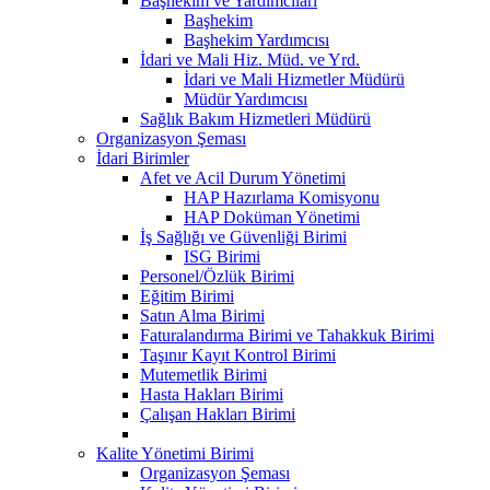
Başhekim ve Yardımcıları
Başhekim
Başhekim Yardımcısı
İdari ve Mali Hiz. Müd. ve Yrd.
İdari ve Mali Hizmetler Müdürü
Müdür Yardımcısı
Sağlık Bakım Hizmetleri Müdürü
Organizasyon Şeması
İdari Birimler
Afet ve Acil Durum Yönetimi
HAP Hazırlama Komisyonu
HAP Doküman Yönetimi
İş Sağlığı ve Güvenliği Birimi
ISG Birimi
Personel/Özlük Birimi
Eğitim Birimi
Satın Alma Birimi
Faturalandırma Birimi ve Tahakkuk Birimi
Taşınır Kayıt Kontrol Birimi
Mutemetlik Birimi
Hasta Hakları Birimi
Çalışan Hakları Birimi
Kalite Yönetimi Birimi
Organizasyon Şeması