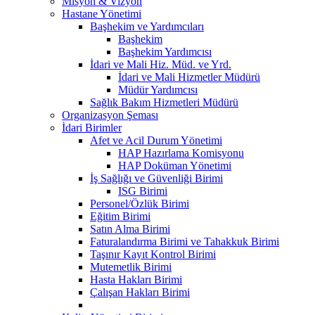
Misyon & Vizyon
Hastane Yönetimi
Başhekim ve Yardımcıları
Başhekim
Başhekim Yardımcısı
İdari ve Mali Hiz. Müd. ve Yrd.
İdari ve Mali Hizmetler Müdürü
Müdür Yardımcısı
Sağlık Bakım Hizmetleri Müdürü
Organizasyon Şeması
İdari Birimler
Afet ve Acil Durum Yönetimi
HAP Hazırlama Komisyonu
HAP Doküman Yönetimi
İş Sağlığı ve Güvenliği Birimi
ISG Birimi
Personel/Özlük Birimi
Eğitim Birimi
Satın Alma Birimi
Faturalandırma Birimi ve Tahakkuk Birimi
Taşınır Kayıt Kontrol Birimi
Mutemetlik Birimi
Hasta Hakları Birimi
Çalışan Hakları Birimi