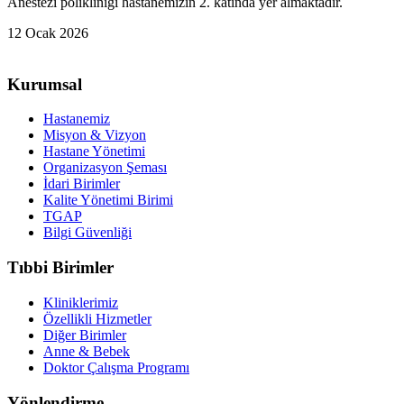
Anestezi polikliniği hastanemizin 2. katında yer almaktadır.
12 Ocak 2026
Kurumsal
Hastanemiz
Misyon & Vizyon
Hastane Yönetimi
Organizasyon Şeması
İdari Birimler
Kalite Yönetimi Birimi
TGAP
Bilgi Güvenliği
Tıbbi Birimler
Kliniklerimiz
Özellikli Hizmetler
Diğer Birimler
Anne & Bebek
Doktor Çalışma Programı
Yönlendirme