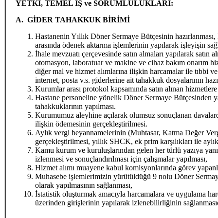
YETKİ, TEMEL İŞ ve SORUMLULUKLARI:
A.
GİDER TAHAKKUK BİRİMİ
Hastanenin Yıllık Döner Sermaye Bütçesinin hazırlanması, ku
arasında ödenek aktarma işlemlerinin yapılarak işleyişin sa
İhale mevzuatı çerçevesinde satın almaları yapılarak satın a
otomasyon, laboratuar ve makine ve cihaz bakım onarım hizmet 
diğer mal ve hizmet alımlarına ilişkin harcamalar ile tıbbi ve 
internet, posta v.s. giderlerine ait tahakkuk dosyalarının haz
Kurumlar arası protokol kapsamında satın alınan hizmetlere 
Hastane personeline yönelik Döner Sermaye Bütçesinden yap
tahakkuklarının yapılması.
Kurumumuz aleyhine açılarak olumsuz sonuçlanan davalardan 
ilişkin ödemesinin gerçekleştirilmesi.
Aylık vergi beyannamelerinin (Muhtasar, Katma Değer Vergisi
gerçekleştirilmesi, yıllık SHCK, ek prim karşılıkları ile ayl
Kamu kurum ve kuruluşlarından gelen her türlü yazıya yanı
izlenmesi ve sonuçlandırılması için çalışmalar yapılması,
Hizmet alımı muayene kabul komisyonlarında görev yapanların
Muhasebe işlemlerimizin yürütüldüğü 9 nolu Döner Sermaye
olarak yapılmasının sağlanması,
İstatistik oluşturmak amacıyla harcamalara ve uygulama hareke
üzerinden girişlerinin yapılarak izlenebilirliğinin sağlanması