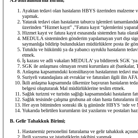
A.
Faturalandırma Birimi;
Ayaktan tedavi olan hastaların HBYS üzerinden malzeme ve
yapmak.
Yatarak tedavi olan hastaların taburcu işlemleri tamamlandık
üzerinden “Hizmet kayıt” ,”Fatura kayıt “işlemlerini yap
Hizmet kayıt ve fatura kayıt esnasında sistemden hata olar
MEDULA sisteminden gönderim yapılamayan yurt dışı sigortal
saymanlığa bildirip bulundukları müdürlüklere posta ile gö
Tutuklu ve hükümlü ya da yabancı uyruklu hastaların tedav
etmek.
İş kazası ve adli vakaları MEDULA’ ya bildirerek SGK ‘ya 
SGK ile anlaşması olmayan resmi kurumlara ait (bankalar
Anlaşma kapsamındaki konsültasyon hastalarının tedavi masra
Suriyeli vatandaşlara ait evraklar ve faturaları ilgili ilin
İkili anlaşma kapsamında ülkemize başvuran hastaların teda
belgesi oluşturarak Mal müdürlüklerine teslim etmek.
Sağlık turizmi ve turistin sağlığı kapsamındaki hastaların f
Sağlık tesisinde çalışma grubuna ait olan hasta faturalarını i
Her ayın bitiminden sonraki ilk iş gününde HBYS ‘nde ve
Yukarıda belirtilen kurumların üst yazılarını ve postaları h
B.
Gelir Tahakkuk Birimi;
Hastanemiz personelini faturalama ve gelir tahakkuk açısınd
İlgili yazışma ve istatistiklerin takibini yapmak.