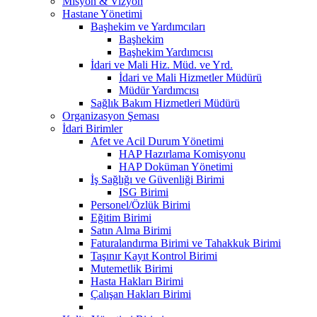
Misyon & Vizyon
Hastane Yönetimi
Başhekim ve Yardımcıları
Başhekim
Başhekim Yardımcısı
İdari ve Mali Hiz. Müd. ve Yrd.
İdari ve Mali Hizmetler Müdürü
Müdür Yardımcısı
Sağlık Bakım Hizmetleri Müdürü
Organizasyon Şeması
İdari Birimler
Afet ve Acil Durum Yönetimi
HAP Hazırlama Komisyonu
HAP Doküman Yönetimi
İş Sağlığı ve Güvenliği Birimi
ISG Birimi
Personel/Özlük Birimi
Eğitim Birimi
Satın Alma Birimi
Faturalandırma Birimi ve Tahakkuk Birimi
Taşınır Kayıt Kontrol Birimi
Mutemetlik Birimi
Hasta Hakları Birimi
Çalışan Hakları Birimi